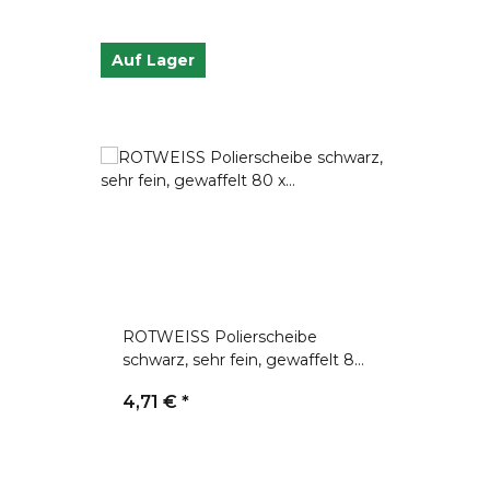
Auf Lager
ROTWEISS Polierscheibe
schwarz, sehr fein, gewaffelt 80
x 22,5 mm (1 Stk)
4,71 €
*