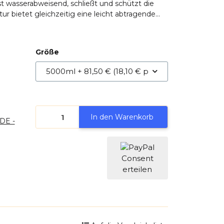
st wasserabweisend, schließt und schützt die
ur bietet gleichzeitig eine leicht abtragende
nd versiegelt.
Größe
5000ml
+ 81,50 € (18,10 € pro l)
In den Warenkorb
(DE -
Consent
erteilen