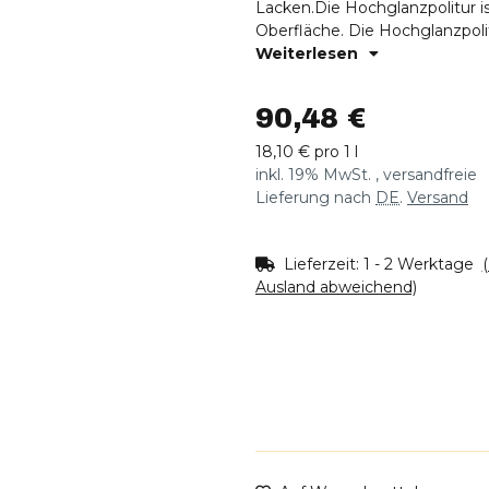
Lacken.Die Hochglanzpolitur i
Oberfläche. Die Hochglanzpolit
Polierfunktion. Sie ist ein Kombiprodukt, das weitgehend intakte Oberflächen
Weiterlesen
in einem Arbeitsgang poliert u
90,48 €
18,10 € pro 1 l
inkl. 19% MwSt. , versandfreie
Lieferung nach
DE
.
Versand
Lieferzeit:
1 - 2 Werktage
Ausland abweichend)