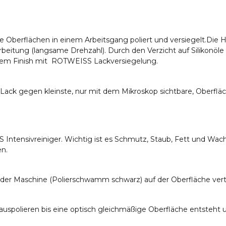
e Oberflächen in einem Arbeitsgang poliert und versiegelt.Die 
beitung (langsame Drehzahl). Durch den Verzicht auf Silikonöle
 einem Finish mit ROTWEISS Lackversiegelung.
ack gegen kleinste, nur mit dem Mikroskop sichtbare, Oberfläch
Intensivreiniger. Wichtig ist es Schmutz, Staub, Fett und Wach
en.
r Maschine (Polierschwamm schwarz) auf der Oberfläche vertei
polieren bis eine optisch gleichmäßige Oberfläche entsteht u