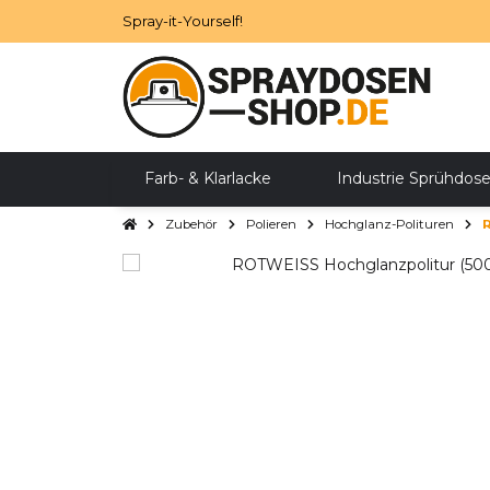
Spray-it-Yourself!
Farb- & Klarlacke
Industrie Sprühdos
Zubehör
Polieren
Hochglanz-Polituren
Zubehör
SALE