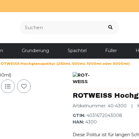
en
Grundierung
Spachtel
Füller
H
ROTWEISS Hochglanzpolitur (250ml, 500ml, 1000ml oder 5000ml)
ROTWEISS Hochgla
Artikelnummer:
40-4300
GTIN:
4031672043008
HAN:
4300
Diese Politur ist für langen S