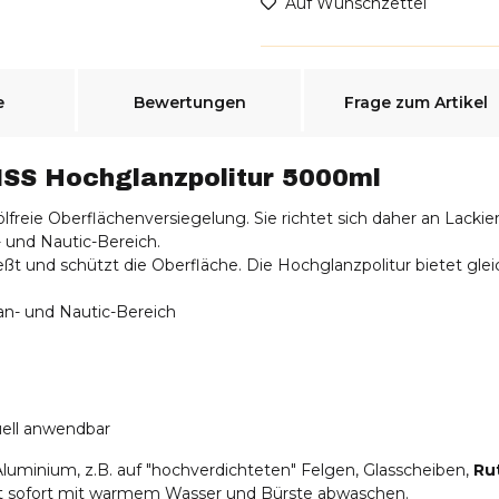
Auf Wunschzettel
e
Bewertungen
Frage zum Artikel
SS Hochglanzpolitur 5000ml
ölfreie Oberflächenversiegelung. Sie richtet sich daher an Lack
- und Nautic-Bereich.
ßt und schützt die Oberfläche. Die Hochglanzpolitur bietet gleic
an- und Nautic-Bereich
uell anwendbar
uminium, z.B. auf "hochverdichteten" Felgen, Glasscheiben,
Ru
st sofort mit warmem Wasser und Bürste abwaschen.