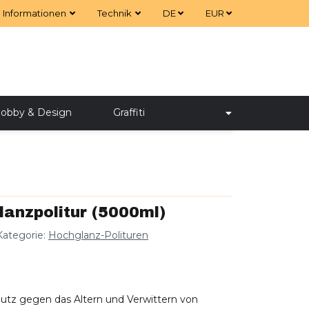
Informationen
Technik
DE
EUR
obby & Design
Graffiti
nzpolitur (5000ml)
Kategorie:
Hochglanz-Polituren
chutz gegen das Altern und Verwittern von