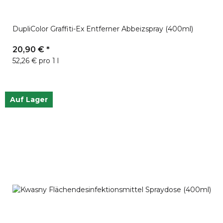
DupliColor Graffiti-Ex Entferner Abbeizspray (400ml)
20,90 €
*
52,26 € pro 1 l
Auf Lager