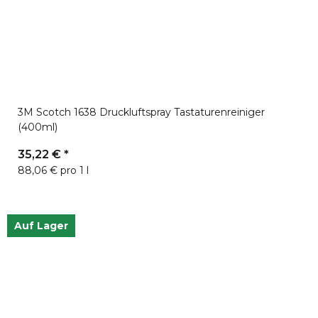
3M Scotch 1638 Druckluftspray Tastaturenreiniger
(400ml)
35,22 €
*
88,06 € pro 1 l
Auf Lager