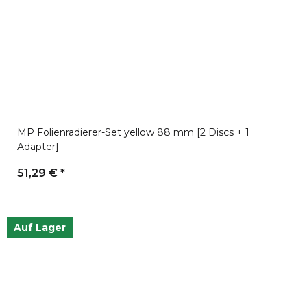
MP Folienradierer-Set yellow 88 mm [2 Discs + 1
Adapter]
51,29 €
*
Auf Lager