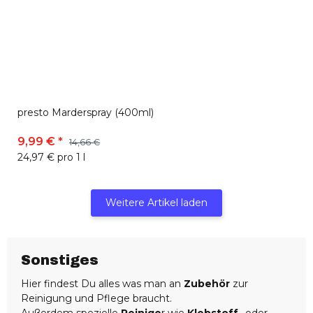
presto Marderspray (400ml)
9,99 €
*
14,66 €
24,97 € pro 1 l
Weitere Artikel laden
Sonstiges
Hier findest Du alles was man an
Zubehör
zur
ve
Reinigung und Pflege braucht.
de