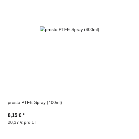
presto PTFE-Spray (400ml)
8,15 €
*
20,37 € pro 1 l