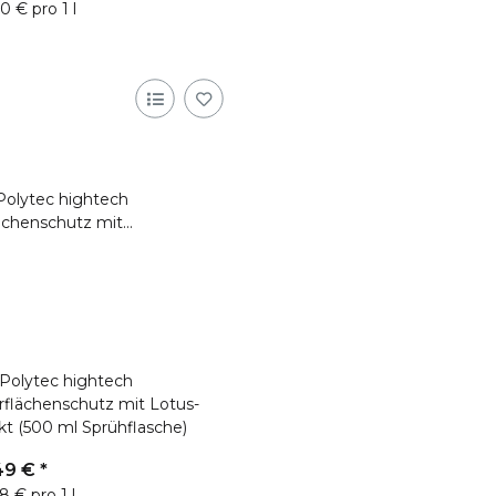
0 € pro 1 l
Polytec hightech
flächenschutz mit Lotus-
kt (500 ml Sprühflasche)
49 €
*
8 € pro 1 l