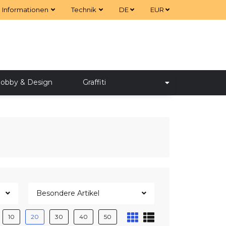
Informationen
Technik
DE
EUR
obby & Design
Graffiti
Besondere Artikel
10
20
30
40
50