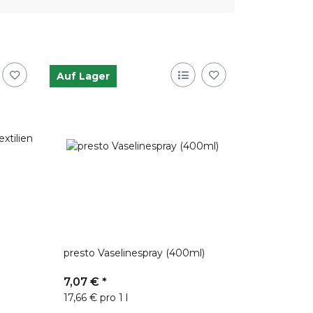
Auf Lager
presto Vaselinespray (400ml)
7,07 €
*
17,66 € pro 1 l