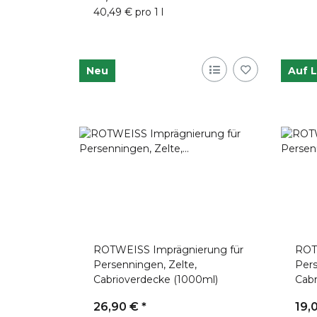
40,49 € pro 1 l
Neu
Auf 
ROTWEISS Imprägnierung für
ROT
Persenningen, Zelte,
Pers
Cabrioverdecke (1000ml)
Cabr
26,90 €
*
19,