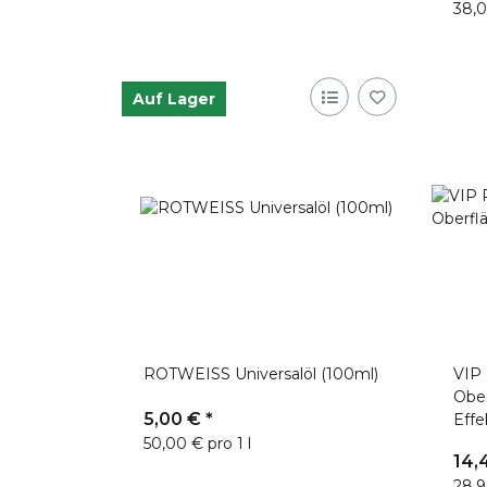
38,0
Auf Lager
ROTWEISS Universalöl (100ml)
VIP 
Ober
5,00 €
*
Effe
50,00 € pro 1 l
14,
28,9