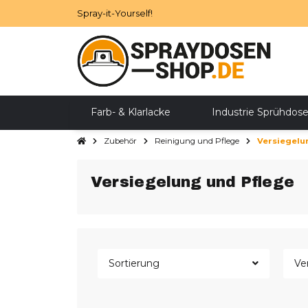
Spray-it-Yourself!
Farb- & Klarlacke
Industrie Sprühdos
Zubehör
Reinigung und Pflege
Versiegelu
Zubehör
SALE
Versiegelung und Pflege
Sortierung
Ve