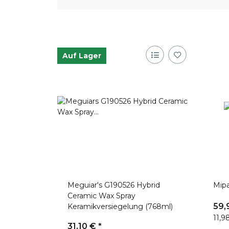
Auf Lager
Meguiar's G190526 Hybrid
Mipa
Ceramic Wax Spray
59,
Keramikversiegelung (768ml)
11,98
31,10 €
*