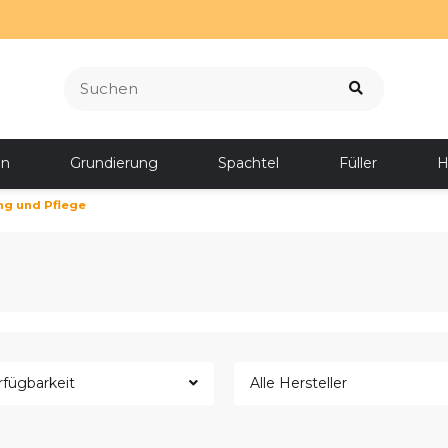
en
Grundierung
Spachtel
Füller
H
ng und Pflege
rfügbarkeit
Alle Hersteller