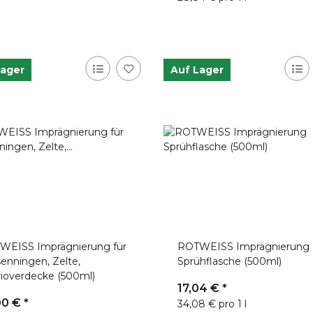
Lager
Auf Lager
WEISS Imprägnierung für
ROTWEISS Imprägnierung
enningen, Zelte,
Sprühflasche (500ml)
ioverdecke (500ml)
17,04 €
*
00 €
*
34,08 € pro 1 l