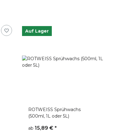
Auf Lager
ROTWEISS Sprühwachs
(500ml, 1L oder 5L)
15,89 €
*
ab