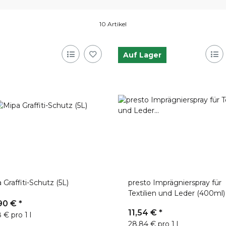
10 Artikel
Auf Lager
 Graffiti-Schutz (5L)
presto Imprägnierspray für
Textilien und Leder (400ml)
90 €
*
11,54 €
*
 € pro 1 l
28,84 € pro 1 l