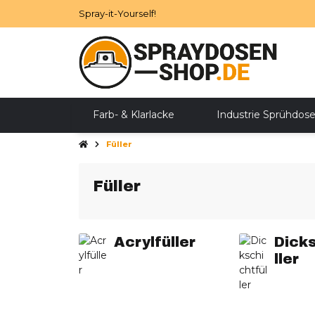
Spray-it-Yourself!
Farb- & Klarlacke
Industrie Sprühdos
Füller
Zubehör
SALE
Füller
Acrylfüller
Dick
ller