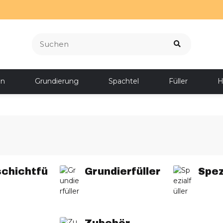
en
Grundierung
Spachtel
Füller
H
schichtfü
Grundierfüller
Spez
Zubehör