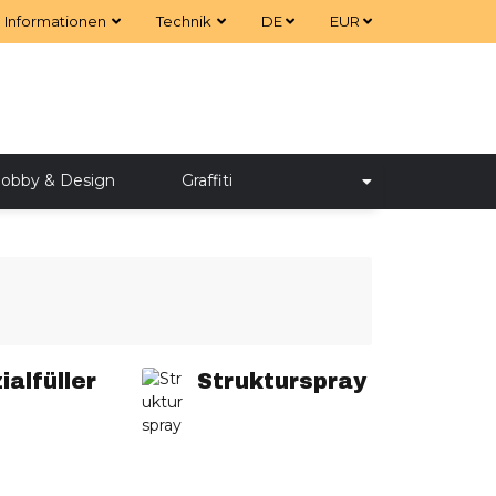
Informationen
Technik
DE
EUR
obby & Design
Graffiti
ialfüller
Strukturspray