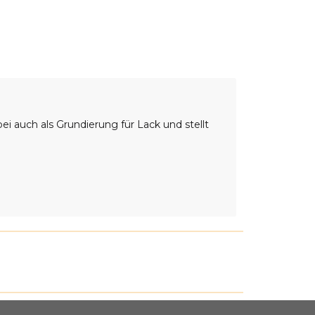
i auch als Grundierung für Lack und stellt
Grundierfü
Nass-in-Nas
Spezialfüll
Struktursp