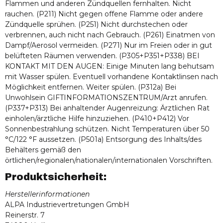
Flammen und anderen Zündquellen fernhalten. Nicht
rauchen. (P211) Nicht gegen offene Flamme oder andere
Zündquelle sprühen. (P251) Nicht durchstechen oder
verbrennen, auch nicht nach Gebrauch. (P261) Einatmen von
Dampf/Aerosol vermeiden. (P271) Nur im Freien oder in gut
belüfteten Räumen verwenden. (P305+P351+P338) BEI
KONTAKT MIT DEN AUGEN: Einige Minuten lang behutsam
mit Wasser spülen. Eventuell vorhandene Kontaktlinsen nach
Möglichkeit entfernen. Weiter spülen. (P312a) Bei
Unwohlsein GIFTINFORMATIONSZENTRUM/Arzt anrufen.
(P337+P313) Bei anhaltender Augenreizung: Ärztlichen Rat
einholen/ärztliche Hilfe hinzuziehen. (P410+P412) Vor
Sonnenbestrahlung schützen. Nicht Temperaturen über 50
°C/122 °F aussetzen. (P501a) Entsorgung des Inhalts/des
Behälters gemäß den
örtlichen/regionalen/nationalen/internationalen Vorschriften.
Produktsicherheit:
Herstellerinformationen
ALPA Industrievertretungen GmbH
Reinerstr. 7