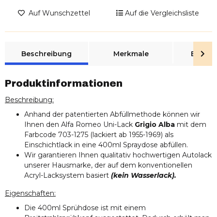
Auf Wunschzettel
Auf die Vergleichsliste
weitere Registerkarten anzeigen
Beschreibung
Merkmale
Bewer
Produktinformationen
Beschreibung:
Anhand der patentierten Abfüllmethode können wir
Ihnen den Alfa Romeo Uni-Lack
Grigio Alba
mit dem
Farbcode 703-1275 (lackiert ab 1955-1969) als
Einschichtlack in eine 400ml Spraydose abfüllen.
Wir garantieren Ihnen qualitativ hochwertigen Autolack
unserer Hausmarke, der auf dem konventionellen
Acryl-Lacksystem basiert
(kein Wasserlack).
Eigenschaften:
Die 400ml Sprühdose ist mit einem