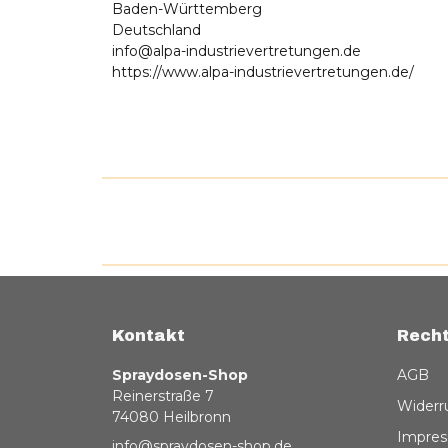
Baden-Württemberg
Deutschland
info@alpa-industrievertretungen.de
https://www.alpa-industrievertretungen.de/
Kontakt
Recht
Spraydosen-Shop
AGB
Reinerstraße 7
Widerr
74080 Heilbronn
Impre
info@spraydosen-shop.de