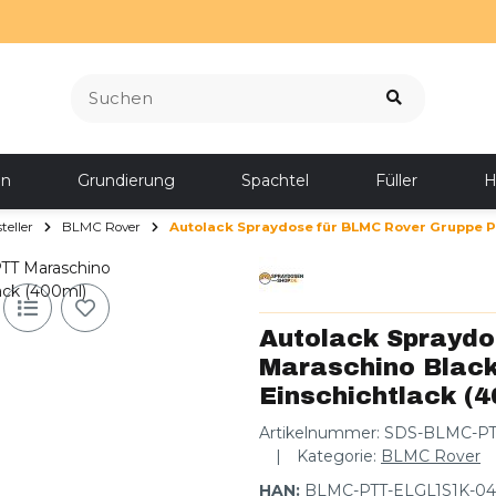
en
Grundierung
Spachtel
Füller
H
eller
BLMC Rover
Autolack Spraydose für BLMC Rover Gruppe 
Autolack Sprayd
Maraschino Blac
Einschichtlack (
Artikelnummer:
SDS-BLMC-PT
Kategorie:
BLMC Rover
HAN:
BLMC-PTT-ELGL1S1K-0