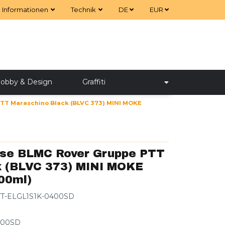
Informationen
Technik
DE
EUR
obby & Design
Graffiti
PTT Maraschino Black (BLVC 373) MINI MOKE
ose BLMC Rover Gruppe PTT
k (BLVC 373) MINI MOKE
400ml)
T-ELGL1S1K-0400SD
400SD