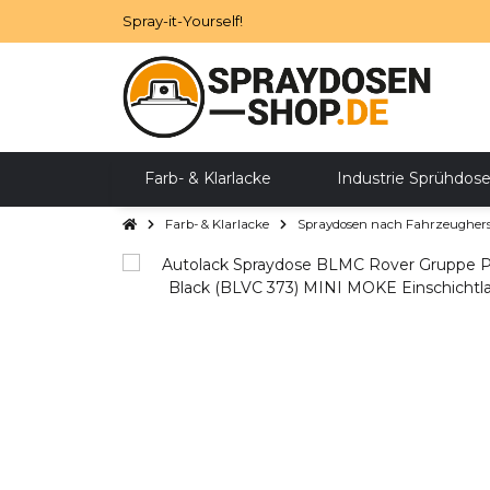
Spray-it-Yourself!
Farb- & Klarlacke
Industrie Sprühdos
Farb- & Klarlacke
Spraydosen nach Fahrzeugherst
Zubehör
SALE