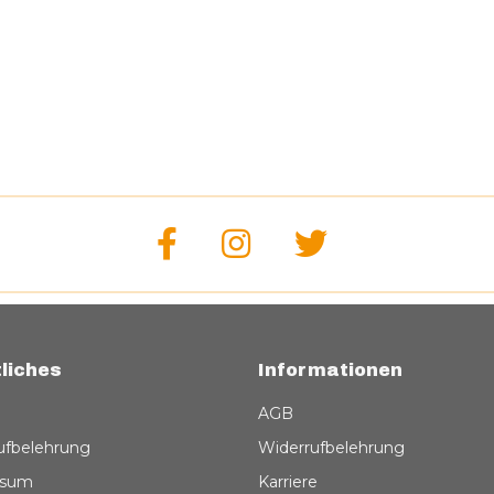
liches
Informationen
AGB
ufbelehrung
Widerrufbelehrung
ssum
Karriere