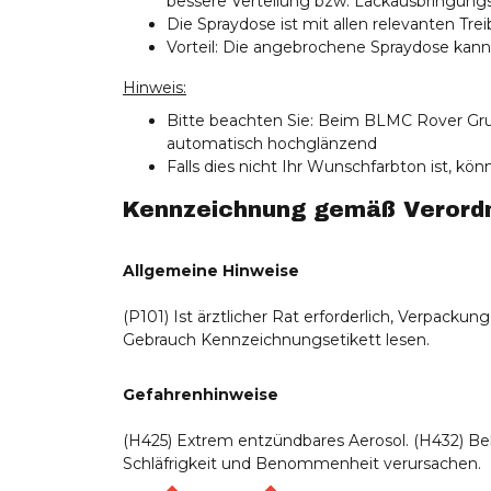
bessere Verteilung bzw. Lackausbringun
Die Spraydose ist mit allen relevanten Tre
Vorteil: Die angebrochene Spraydose ka
Hinweis:
Bitte beachten Sie: Beim BLMC Rover Grup
automatisch hochglänzend
Falls dies nicht Ihr Wunschfarbton ist, k
Kennzeichnung gemäß Verordnu
Allgemeine Hinweise
(P101) Ist ärztlicher Rat erforderlich, Verpacku
Gebrauch Kennzeichnungsetikett lesen.
Gefahrenhinweise
(H425) Extrem entzündbares Aerosol. (H432) Be
Schläfrigkeit und Benommenheit verursachen.