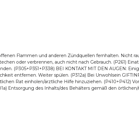
 offenen Flammen und anderen Zündquellen fernhalten. Nicht r
stechen oder verbrennen, auch nicht nach Gebrauch. (P261) Ein
wenden. (P305+P351+P338) BEI KONTAKT MIT DEN AUGEN: Einige
ichkeit entfernen. Weiter spülen. (P312a) Bei Unwohlsein G
lichen Rat einholen/ärztliche Hilfe hinzuziehen. (P410+P412) V
1a) Entsorgung des Inhalts/des Behälters gemäß den örtlichen/r